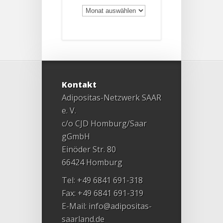
Archiv
Kontakt
Adipositas-Netzwerk SAAR
e. V.
c/o CJD Homburg/Saar
gGmbH
Einöder Str. 80
66424 Homburg
Tel: +49 6841 691-318
Fax: +49 6841 691-319
E-Mail:
info@adipositas-
saarland.de