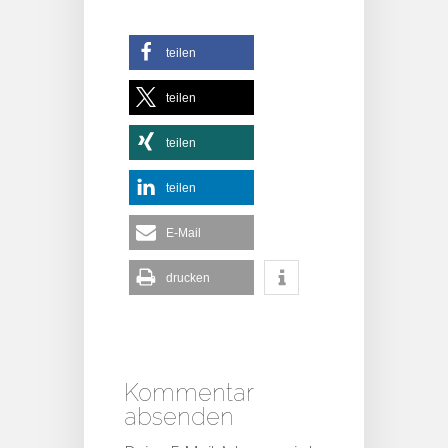
teilen
teilen
teilen
teilen
E-Mail
drucken
Kommentar
absenden