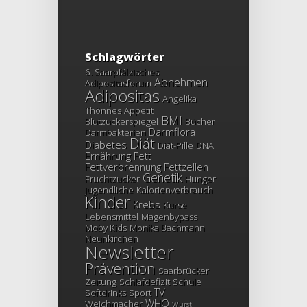
Schlagwörter
6. Saarpfälzisches
Abnehmen
Adipositasforum
Adipositas
Angelika
Thönnes
Appetit
BMI
Blutzuckerspiegel
Bücher
Darmflora
Darmbakterien
Diät
Diabetes
Diät-Pille
DNA
Ernährung
Fett
Fettverbrennung
Fettzellen
Genetik
Fruchtzucker
Hunger
Jugendliche
Kalorienverbrauch
Kinder
Krebs
Kurse
Lebensmittel
Magenbypass
Moby Kids
Monika Bachmann
Neunkirchen
Newsletter
Prävention
Saarbrücker
Zeitung
Schlafdefizit
Schule
TV
Softdrinks
Sport
WHO
Weichmacher
Wurst