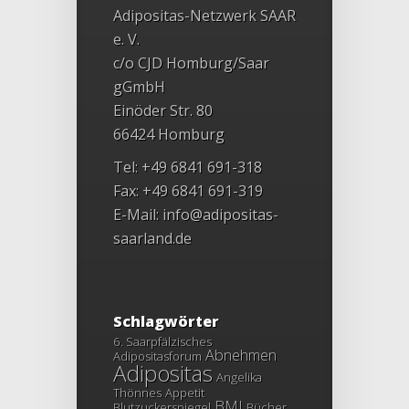
Adipositas-Netzwerk SAAR
e. V.
c/o CJD Homburg/Saar
gGmbH
Einöder Str. 80
66424 Homburg
Tel: +49 6841 691-318
Fax: +49 6841 691-319
E-Mail:
info@adipositas-
saarland.de
Schlagwörter
6. Saarpfälzisches
Abnehmen
Adipositasforum
Adipositas
Angelika
Thönnes
Appetit
BMI
Blutzuckerspiegel
Bücher