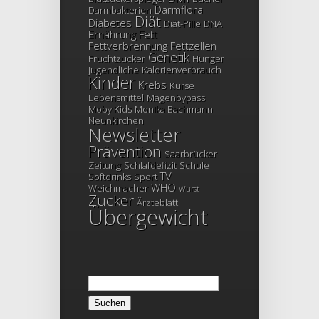
Darmflora
Darmbakterien
Diät
Diabetes
Diät-Pille
DNA
Ernährung
Fett
Fettverbrennung
Fettzellen
Genetik
Fruchtzucker
Hunger
Jugendliche
Kalorienverbrauch
Kinder
Krebs
Kurse
Lebensmittel
Magenbypass
Moby Kids
Monika Bachmann
Neunkirchen
Newsletter
Prävention
Saarbrücker
Zeitung
Schlafdefizit
Schule
TV
Softdrinks
Sport
WHO
Weichmacher
Wurst
Zucker
Ärzteblatt
Übergewicht
Suchen
nach: