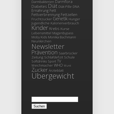
Darmflora
Darmbakterien
Diät
Diabetes
Diät-Pille
DNA
Ernährung
Fett
Fettverbrennung
Fettzellen
Genetik
Fruchtzucker
Hunger
Jugendliche
Kalorienverbrauch
Kinder
Krebs
Kurse
Lebensmittel
Magenbypass
Moby Kids
Monika Bachmann
Neunkirchen
Newsletter
Prävention
Saarbrücker
Zeitung
Schlafdefizit
Schule
TV
Softdrinks
Sport
WHO
Weichmacher
Wurst
Zucker
Ärzteblatt
Übergewicht
Suchen
nach: