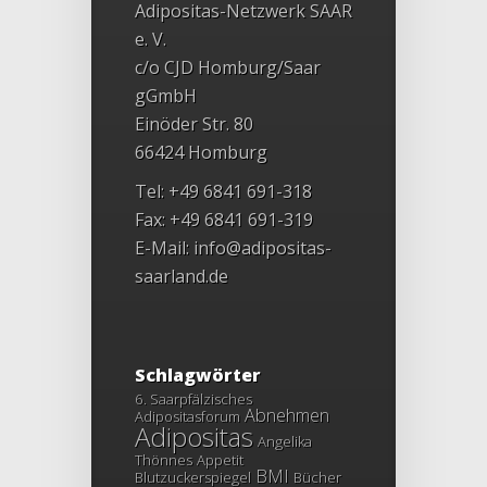
Adipositas-Netzwerk SAAR
e. V.
c/o CJD Homburg/Saar
gGmbH
Einöder Str. 80
66424 Homburg
Tel: +49 6841 691-318
Fax: +49 6841 691-319
E-Mail:
info@adipositas-
saarland.de
Schlagwörter
6. Saarpfälzisches
Abnehmen
Adipositasforum
Adipositas
Angelika
Thönnes
Appetit
BMI
Blutzuckerspiegel
Bücher