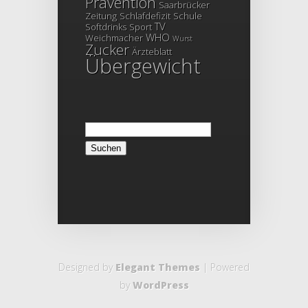
Prävention
Saarbrücker
Zeitung
Schlafdefizit
Schule
TV
Softdrinks
Sport
WHO
Weichmacher
Wurst
Zucker
Ärzteblatt
Übergewicht
Suchen
nach:
Designed by
Elegant Themes
| Powered
by
WordPress