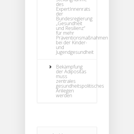
des
ExpertInnenrats
der
Bundesregierung
„Gesundheit
und Resilienz“
für mehr
Präventionsmaßnahmen
bei der Kinder-
und
Jugendgesundheit
Bekämpfung
der Adipositas
muss
zentrales
gesundheitspolitisches
Anliegen
werden