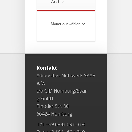
Archiv
Archiv
Kontakt
Adipositas-Netzwerk SAAR
e. V.
c/o CJD Homburg/Saar
gGmbH
Einöder Str. 80
66424 Homburg
Tel: +49 6841 691-318