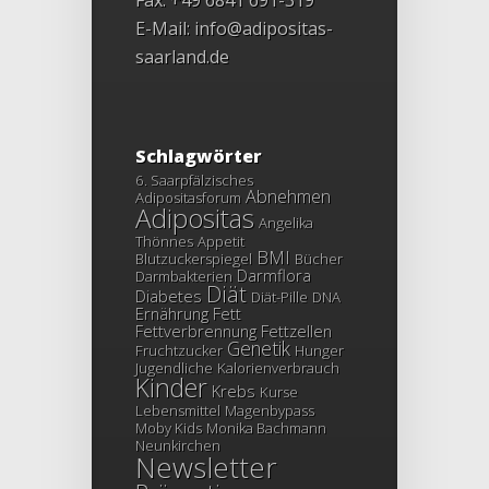
Fax: +49 6841 691-319
E-Mail:
info@adipositas-
saarland.de
Schlagwörter
6. Saarpfälzisches
Abnehmen
Adipositasforum
Adipositas
Angelika
Thönnes
Appetit
BMI
Blutzuckerspiegel
Bücher
Darmflora
Darmbakterien
Diät
Diabetes
Diät-Pille
DNA
Ernährung
Fett
Fettverbrennung
Fettzellen
Genetik
Fruchtzucker
Hunger
Jugendliche
Kalorienverbrauch
Kinder
Krebs
Kurse
Lebensmittel
Magenbypass
Moby Kids
Monika Bachmann
Neunkirchen
Newsletter