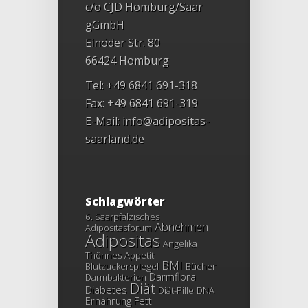
c/o CJD Homburg/Saar
gGmbH
Einöder Str. 80
66424 Homburg
Tel: +49 6841 691-318
Fax: +49 6841 691-319
E-Mail:
info@adipositas-
saarland.de
Schlagwörter
6. Saarpfälzisches
Abnehmen
Adipositasforum
Adipositas
Angelika
Thönnes
Appetit
BMI
Blutzuckerspiegel
Bücher
Darmflora
Darmbakterien
Diät
Diabetes
Diät-Pille
DNA
Ernährung
Fett