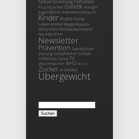
Fettverbrennung
Fettzellen
Genetik
Fruchtzucker
Hunger
Jugendliche
Kalorienverbrauch
Kinder
Krebs
Kurse
Lebensmittel
Magenbypass
Moby Kids
Monika Bachmann
Neunkirchen
Newsletter
Prävention
Saarbrücker
Zeitung
Schlafdefizit
Schule
TV
Softdrinks
Sport
WHO
Weichmacher
Wurst
Zucker
Ärzteblatt
Übergewicht
Suchen
nach: