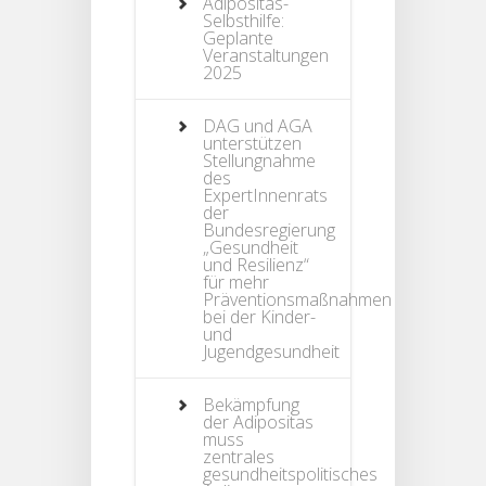
Adipositas-
Selbsthilfe:
Geplante
Veranstaltungen
2025
DAG und AGA
unterstützen
Stellungnahme
des
ExpertInnenrats
der
Bundesregierung
„Gesundheit
und Resilienz“
für mehr
Präventionsmaßnahmen
bei der Kinder-
und
Jugendgesundheit
Bekämpfung
der Adipositas
muss
zentrales
gesundheitspolitisches