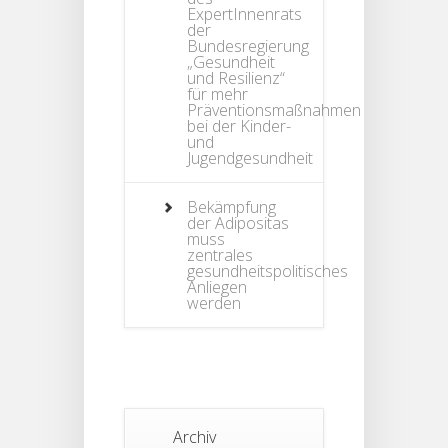
ExpertInnenrats
der
Bundesregierung
„Gesundheit
und Resilienz“
für mehr
Präventionsmaßnahmen
bei der Kinder-
und
Jugendgesundheit
Bekämpfung
der Adipositas
muss
zentrales
gesundheitspolitisches
Anliegen
werden
Archiv