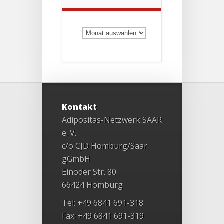
Archiv
Kontakt
Adipositas-Netzwerk SAAR
e. V.
c/o CJD Homburg/Saar
gGmbH
Einöder Str. 80
66424 Homburg
Tel: +49 6841 691-318
Fax: +49 6841 691-319