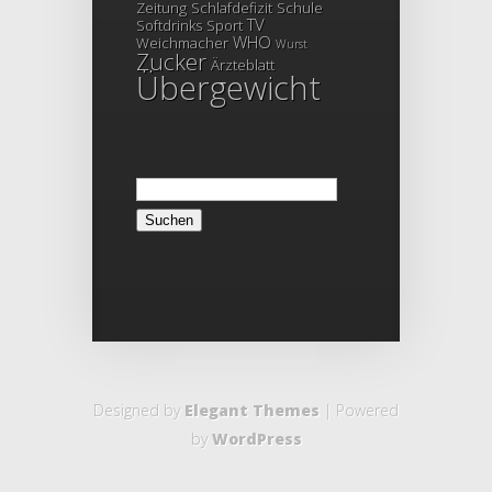
Zeitung
Schlafdefizit
Schule
TV
Softdrinks
Sport
WHO
Weichmacher
Wurst
Zucker
Ärzteblatt
Übergewicht
Suchen
nach:
Designed by
Elegant Themes
| Powered
by
WordPress