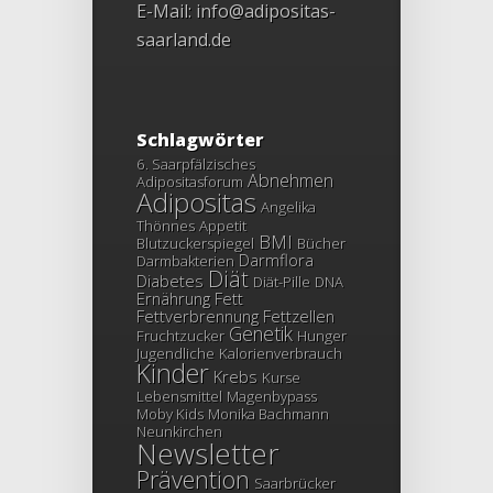
E-Mail:
info@adipositas-
saarland.de
Schlagwörter
6. Saarpfälzisches
Abnehmen
Adipositasforum
Adipositas
Angelika
Thönnes
Appetit
BMI
Blutzuckerspiegel
Bücher
Darmflora
Darmbakterien
Diät
Diabetes
Diät-Pille
DNA
Ernährung
Fett
Fettverbrennung
Fettzellen
Genetik
Fruchtzucker
Hunger
Jugendliche
Kalorienverbrauch
Kinder
Krebs
Kurse
Lebensmittel
Magenbypass
Moby Kids
Monika Bachmann
Neunkirchen
Newsletter
Prävention
Saarbrücker