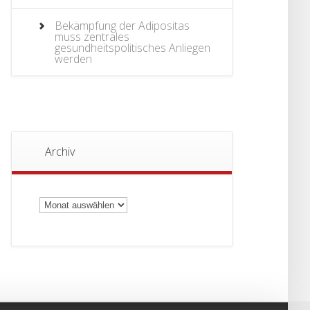
Bekämpfung der Adipositas
muss zentrales
gesundheitspolitisches Anliegen
werden
Archiv
Archiv