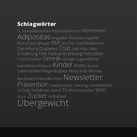
Schlagwörter
Abnehmen
6. Saarpfälzisches Adipositasforum
Adipositas
Angelika Thönnes
Appetit
BMI
Blutzuckerspiegel
Bücher
Darmbakterien
Diät
Darmflora
Diabetes
Diät-Pille
DNA
Ernährung
Fett
Fettverbrennung
Fettzellen
Genetik
Fruchtzucker
Hunger
Jugendliche
Kinder
Krebs
Kalorienverbrauch
Kurse
Lebensmittel
Magenbypass
Moby Kids
Monika
Newsletter
Bachmann
Neunkirchen
Prävention
Saarbrücker Zeitung
Schlafdefizit
TV
WHO
Schule
Softdrinks
Sport
Weichmacher
Zucker
Ärzteblatt
Wurst
Übergewicht