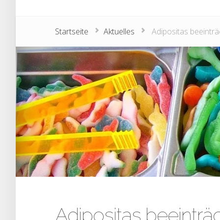
Startseite
Aktuelles
Adipositas beeinträ
Adipositas beeinträc