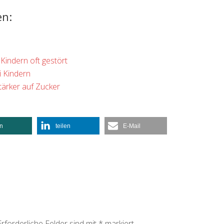
en:
Kindern oft gestört
i Kindern
tärker auf Zucker
en
teilen
E-Mail
Erforderliche Felder sind mit
*
markiert