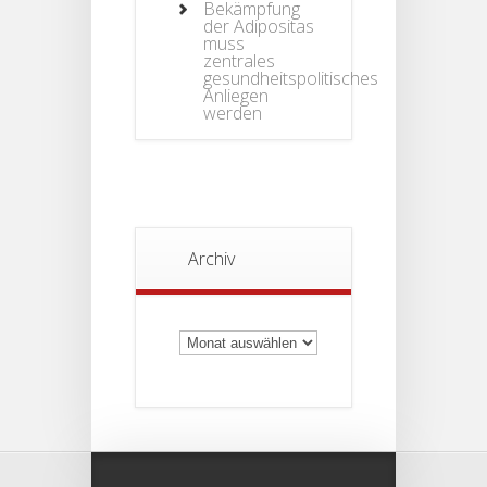
Bekämpfung
der Adipositas
muss
zentrales
gesundheitspolitisches
Anliegen
werden
Archiv
Archiv