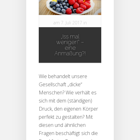
am 7. Juli 2017 in
Aktuelles
,
Aus der
„Iss mal
Wissenschaft
,
weniger!“ –
News
,
Slider
|
0
eine
Anmaßung?!
comments
Wie behandelt unsere
Gesellschaft „dicke“
Menschen? Wie verhält es
sich mit dem (ständigen)
Druck, den eigenen Körper
perfekt zu gestalten? Mit
diesen und ähnlichen
Fragen beschäftigt sich die