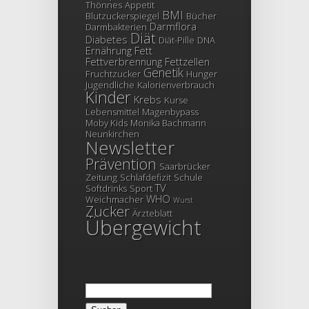
Thönnes
Appetit
BMI
Blutzuckerspiegel
Bücher
Darmflora
Darmbakterien
Diät
Diabetes
Diät-Pille
DNA
Ernährung
Fett
Fettverbrennung
Fettzellen
Genetik
Fruchtzucker
Hunger
Jugendliche
Kalorienverbrauch
Kinder
Krebs
Kurse
Lebensmittel
Magenbypass
Moby Kids
Monika Bachmann
Neunkirchen
Newsletter
Prävention
Saarbrücker
Zeitung
Schlafdefizit
Schule
TV
Softdrinks
Sport
WHO
Weichmacher
Wurst
Zucker
Ärzteblatt
Übergewicht
Suchen
nach: