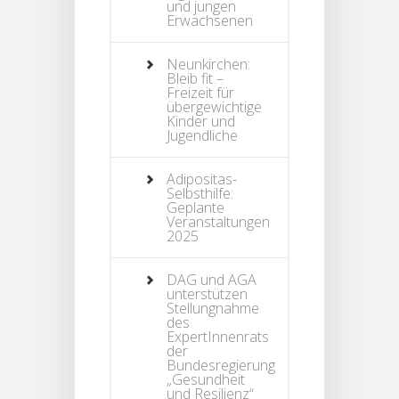
und jungen
Erwachsenen
Neunkirchen:
Bleib fit –
Freizeit für
übergewichtige
Kinder und
Jugendliche
Adipositas-
Selbsthilfe:
Geplante
Veranstaltungen
2025
DAG und AGA
unterstützen
Stellungnahme
des
ExpertInnenrats
der
Bundesregierung
„Gesundheit
und Resilienz“