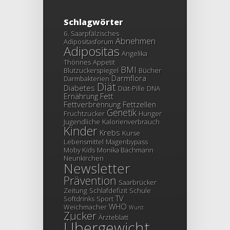
Schlagwörter
6. Saarpfälzisches
Abnehmen
Adipositasforum
Adipositas
Angelika
Thönnes
Appetit
BMI
Blutzuckerspiegel
Bücher
Darmflora
Darmbakterien
Diät
Diabetes
Diät-Pille
DNA
Ernährung
Fett
Fettverbrennung
Fettzellen
Genetik
Fruchtzucker
Hunger
Jugendliche
Kalorienverbrauch
Kinder
Krebs
Kurse
Lebensmittel
Magenbypass
Moby Kids
Monika Bachmann
Neunkirchen
Newsletter
Prävention
Saarbrücker
Zeitung
Schlafdefizit
Schule
TV
Softdrinks
Sport
WHO
Weichmacher
Wurst
Zucker
Ärzteblatt
Übergewicht