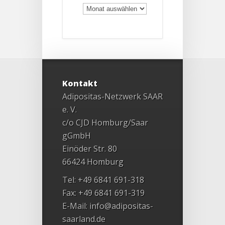
Archiv
Kontakt
Adipositas-Netzwerk SAAR
e. V.
c/o CJD Homburg/Saar
gGmbH
Einöder Str. 80
66424 Homburg
Tel: +49 6841 691-318
Fax: +49 6841 691-319
E-Mail:
info@adipositas-
saarland.de