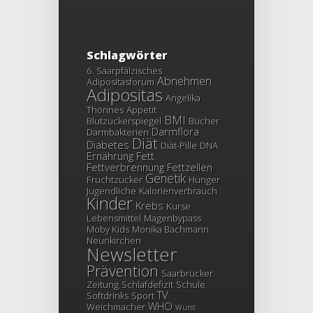
Schlagwörter
6. Saarpfälzisches
Abnehmen
Adipositasforum
Adipositas
Angelika
Thönnes
Appetit
BMI
Blutzuckerspiegel
Bücher
Darmflora
Darmbakterien
Diät
Diabetes
Diät-Pille
DNA
Ernährung
Fett
Fettverbrennung
Fettzellen
Genetik
Fruchtzucker
Hunger
Jugendliche
Kalorienverbrauch
Kinder
Krebs
Kurse
Lebensmittel
Magenbypass
Moby Kids
Monika Bachmann
Neunkirchen
Newsletter
Prävention
Saarbrücker
Zeitung
Schlafdefizit
Schule
TV
Softdrinks
Sport
WHO
Weichmacher
Wurst