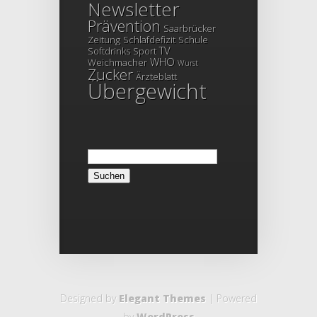
Newsletter
Prävention
Saarbrücker
Zeitung
Schlafdefizit
Schule
TV
Softdrinks
Sport
WHO
Weichmacher
Wurst
Zucker
Ärzteblatt
Übergewicht
Suchen
nach:
Designed by
Elegant Themes
| Powered
by
WordPress