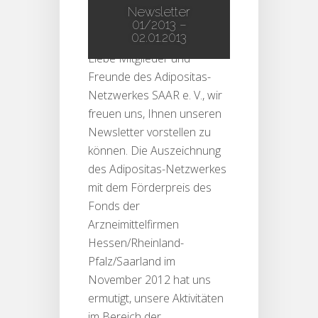
Newsletter
comments
01/2013 –
02.01.2013
Liebe Mitglieder und
Freunde des Adipositas-
Netzwerkes SAAR e. V., wir
freuen uns, Ihnen unseren
Newsletter vorstellen zu
können. Die Auszeichnung
des Adipositas-Netzwerkes
mit dem Förderpreis des
Fonds der
Arzneimittelfirmen
Hessen/Rheinland-
Pfalz/Saarland im
November 2012 hat uns
ermutigt, unsere Aktivitäten
im Bereich der