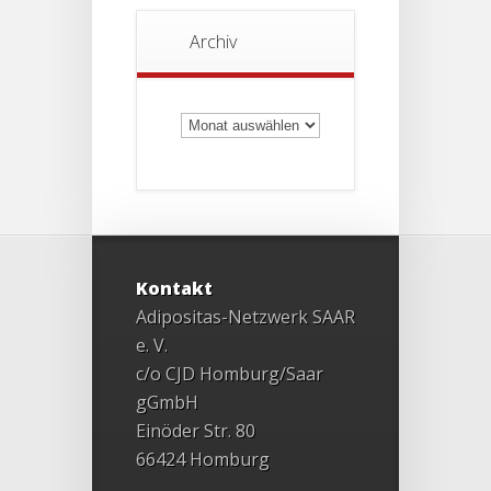
Archiv
Archiv
Kontakt
Adipositas-Netzwerk SAAR
e. V.
c/o CJD Homburg/Saar
gGmbH
Einöder Str. 80
66424 Homburg