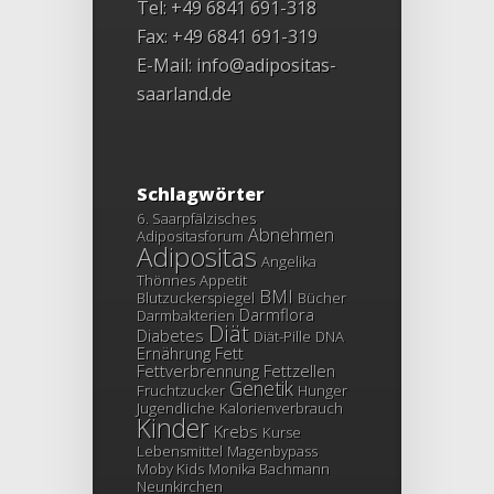
Tel: +49 6841 691-318
Fax: +49 6841 691-319
E-Mail:
info@adipositas-
saarland.de
Schlagwörter
6. Saarpfälzisches
Abnehmen
Adipositasforum
Adipositas
Angelika
Thönnes
Appetit
BMI
Blutzuckerspiegel
Bücher
Darmflora
Darmbakterien
Diät
Diabetes
Diät-Pille
DNA
Ernährung
Fett
Fettverbrennung
Fettzellen
Genetik
Fruchtzucker
Hunger
Jugendliche
Kalorienverbrauch
Kinder
Krebs
Kurse
Lebensmittel
Magenbypass
Moby Kids
Monika Bachmann
Neunkirchen