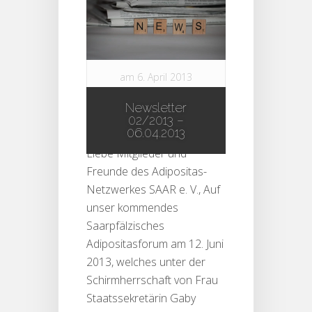
am 6. April 2013
in
Newsletter
|
0
Newsletter
comments
02/2013 –
06.04.2013
Liebe Mitglieder und
Freunde des Adipositas-
Netzwerkes SAAR e. V., Auf
unser kommendes
Saarpfälzisches
Adipositasforum am 12. Juni
2013, welches unter der
Schirmherrschaft von Frau
Staatssekretärin Gaby