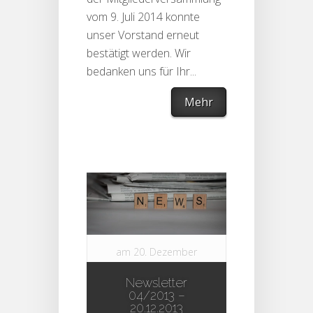
vom 9. Juli 2014 konnte
unser Vorstand erneut
bestätigt werden. Wir
bedanken uns für Ihr...
Mehr
am 20. Dezember
2013 in
Newsletter
Newsletter
|
0
04/2013 –
comments
20.12.2013