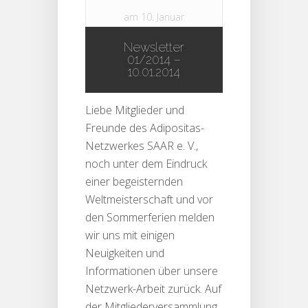
am 10. Januar
2014 in
Newsletter
Newsletter
|
0
01/2014 –
comments
10.01.2014
Liebe Mitglieder und
Freunde des Adipositas-
Netzwerkes SAAR e. V.,
noch unter dem Eindruck
einer begeisternden
Weltmeisterschaft und vor
den Sommerferien melden
wir uns mit einigen
Neuigkeiten und
Informationen über unsere
Netzwerk-Arbeit zurück. Auf
der Mitgliederversammlung