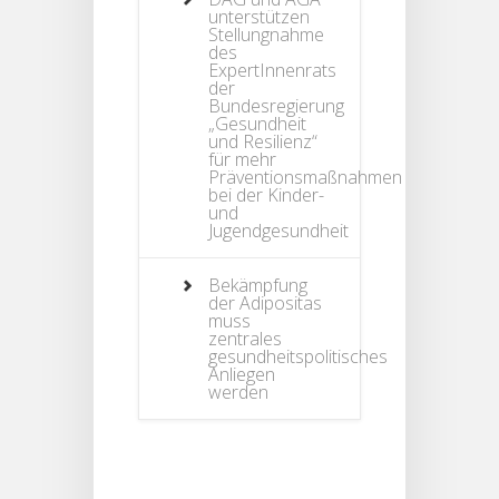
unterstützen
Stellungnahme
des
ExpertInnenrats
der
Bundesregierung
„Gesundheit
und Resilienz“
für mehr
Präventionsmaßnahmen
bei der Kinder-
und
Jugendgesundheit
Bekämpfung
der Adipositas
muss
zentrales
gesundheitspolitisches
Anliegen
werden