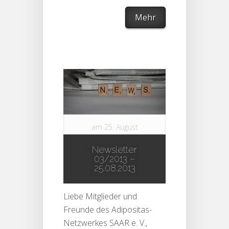
Mehr
am 25. August
2013 in
Newsletter
Newsletter
|
0
03/2013 –
comments
25.08.2013
Liebe Mitglieder und
Freunde des Adipositas-
Netzwerkes SAAR e. V.,